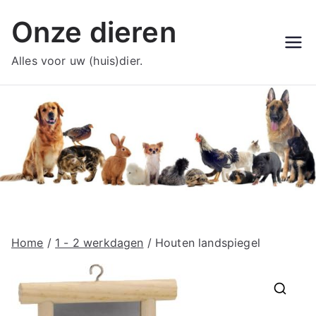
Ga
Onze dieren
naar
de
Alles voor uw (huis)dier.
inhoud
Home
/
1 - 2 werkdagen
/ Houten landspiegel
🔍