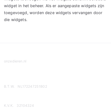
widget in het beheer. Als er aangepaste widgets zijn
toegevoegd, worden deze widgets vervangen door
die widgets.
onzedieren.nl
Privacy Policy
B.T.W. NL172247251B02
K.V.K. 32104324