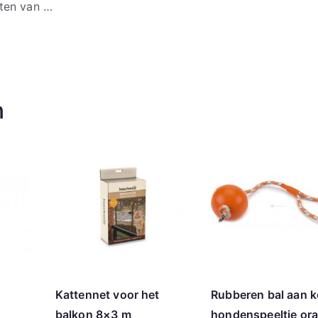
nten van …
n
Kattennet voor het
Rubberen bal aan 
balkon 8×3 m
hondenspeeltje ora