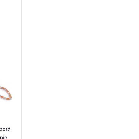
koord
nje