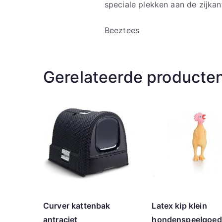
speciale plekken aan de zijka
Beeztees
Gerelateerde producte
Curver kattenbak
Latex kip klein
antraciet
hondenspeelgoed