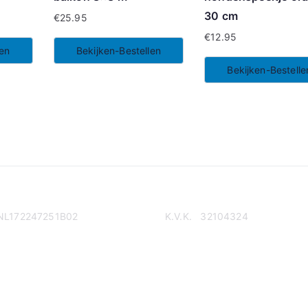
30 cm
€
25.95
€
12.95
len
Bekijken-Bestellen
Bekijken-Bestelle
NL172247251B02
K.V.K. 32104324