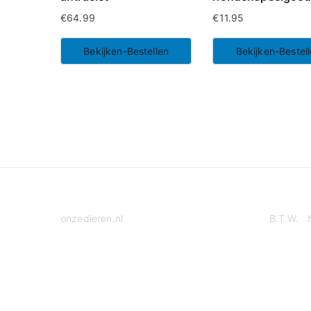
€
64.99
€
11.95
Bekijken-Bestellen
Bekijken-Bestel
onzedieren.nl
B.T.W. 
Privacy Policy