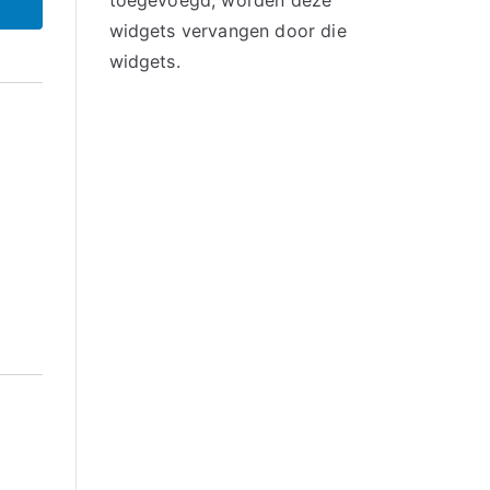
toegevoegd, worden deze
widgets vervangen door die
widgets.