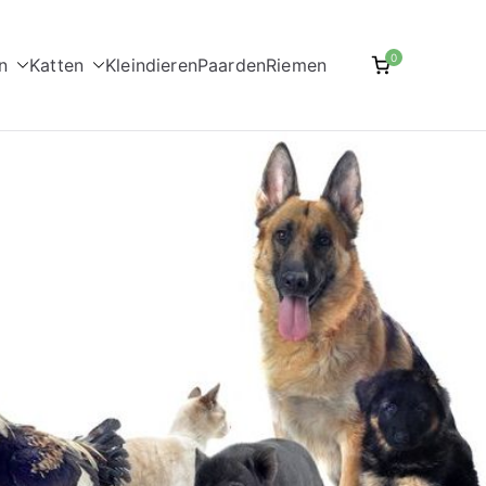
0
n
Katten
Kleindieren
Paarden
Riemen