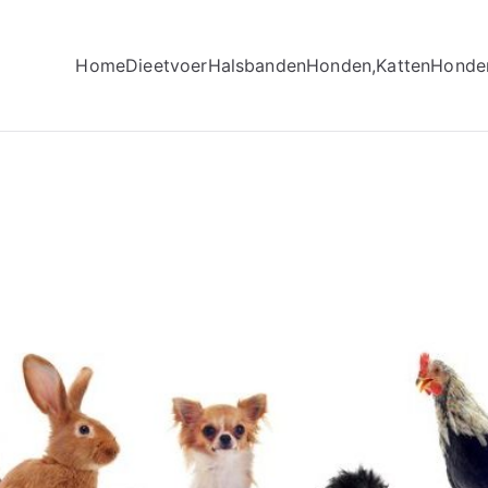
Home
Dieetvoer
Halsbanden
Honden,Katten
Honde