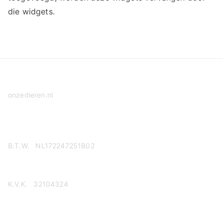
die widgets.
onzedieren.nl
Privacy Policy
B.T.W. NL172247251B02
K.V.K. 32104324