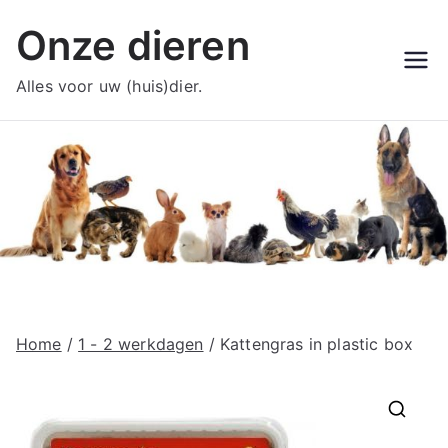
Ga
Onze dieren
naar
de
Alles voor uw (huis)dier.
inhoud
Home
/
1 - 2 werkdagen
/ Kattengras in plastic box
🔍