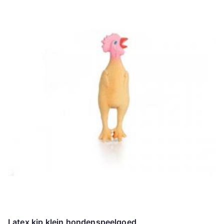
Latex kip klein hondenspeelgoed