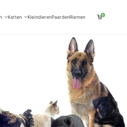
0
n
Katten
Kleindieren
Paarden
Riemen