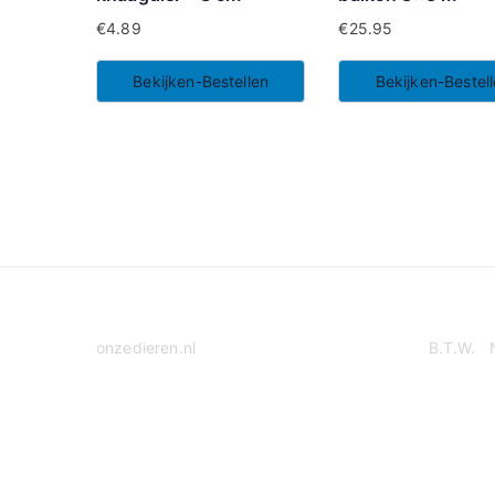
€
4.89
€
25.95
Bekijken-Bestellen
Bekijken-Bestel
onzedieren.nl
B.T.W. 
Privacy Policy