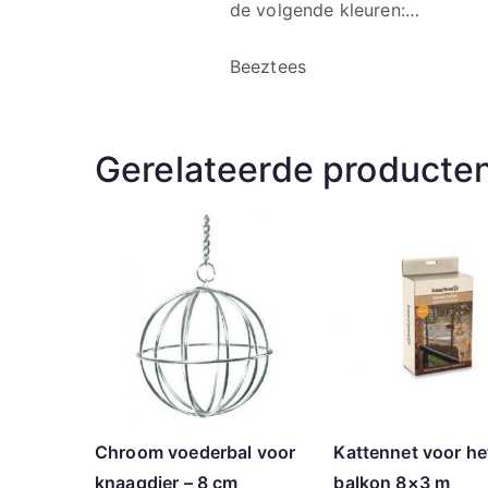
de volgende kleuren:…
Beeztees
Gerelateerde producte
Chroom voederbal voor
Kattennet voor he
knaagdier – 8 cm
balkon 8×3 m