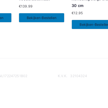
30 cm
€
139.99
€
12.95
len
Bekijken-Bestellen
Bekijken-Bestelle
NL172247251B02
K.V.K. 32104324