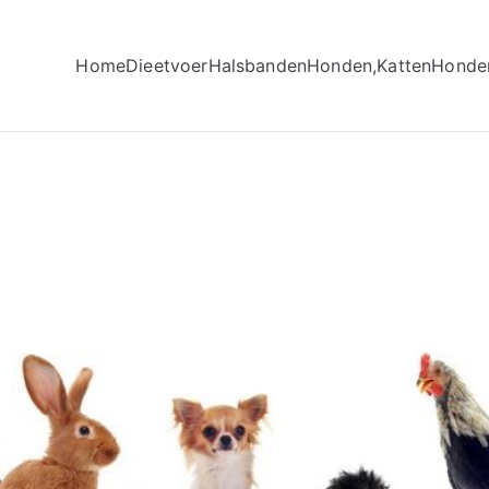
Home
Dieetvoer
Halsbanden
Honden,Katten
Honde