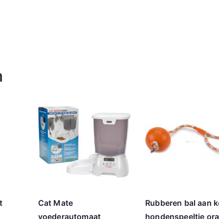
n
t
Cat Mate
Rubberen bal aan 
voederautomaat
hondenspeeltje ora