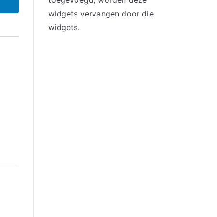
toegevoegd, worden deze
widgets vervangen door die
widgets.