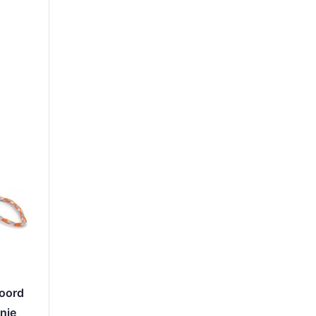
koord
nje