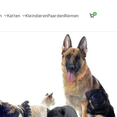
0
n
Katten
Kleindieren
Paarden
Riemen