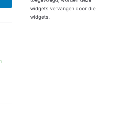
toegevoegd, worden deze
widgets vervangen door die
widgets.
m