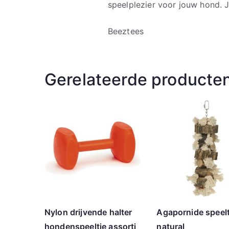
speelplezier voor jouw hond.
Beeztees
Gerelateerde producte
Nylon drijvende halter
Agapornide spee
hondenspeeltje assorti
natural