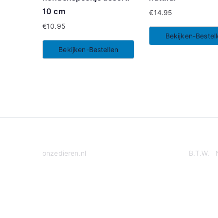
10 cm
€
14.95
€
10.95
Bekijken-Bestel
Bekijken-Bestellen
onzedieren.nl
B.T.W. 
Privacy Policy