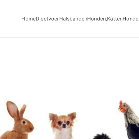
Home
Dieetvoer
Halsbanden
Honden,Katten
Honde