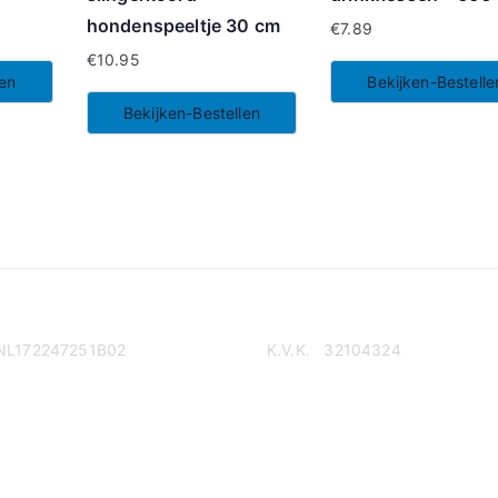
hondenspeeltje 30 cm
€
7.89
€
10.95
len
Bekijken-Bestelle
Bekijken-Bestellen
NL172247251B02
K.V.K. 32104324