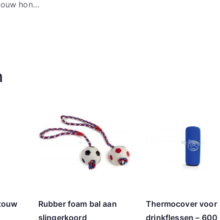
 Jouw hon…
n
ltouw
Rubber foam bal aan
Thermocover voor
slingerkoord
drinkflessen – 600