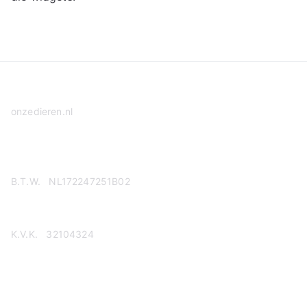
onzedieren.nl
Privacy Policy
B.T.W. NL172247251B02
K.V.K. 32104324