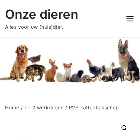
Ga
Onze dieren
naar
de
Alles voor uw (huis)dier.
inhoud
Home
/
1 - 2 werkdagen
/ RVS kattenbakschep
🔍