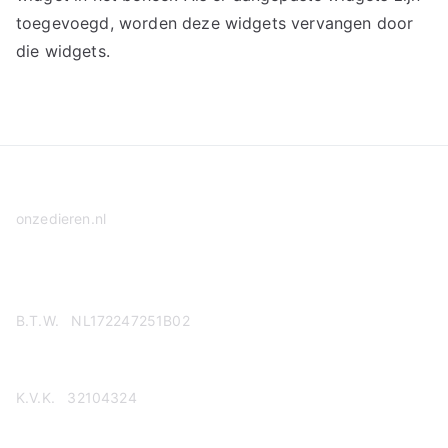
toegevoegd, worden deze widgets vervangen door
die widgets.
onzedieren.nl
Privacy Policy
B.T.W. NL172247251B02
K.V.K. 32104324