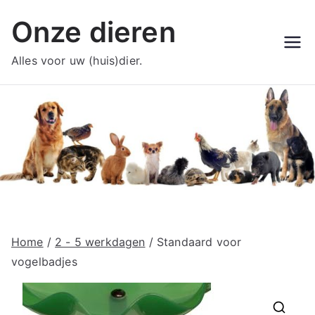
Ga
Onze dieren
naar
de
Alles voor uw (huis)dier.
inhoud
Home
/
2 - 5 werkdagen
/ Standaard voor
vogelbadjes