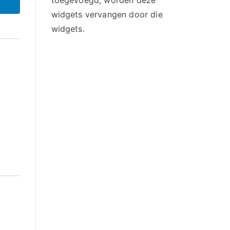
toegevoegd, worden deze
widgets vervangen door die
widgets.