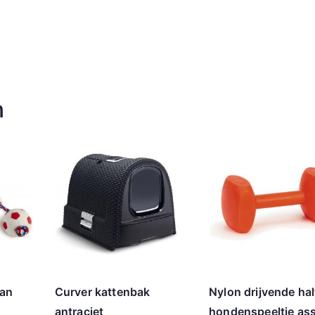
n
aan
Curver kattenbak
Nylon drijvende hal
antraciet
hondenspeeltje ass