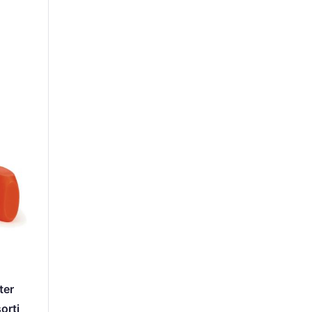
ter
orti