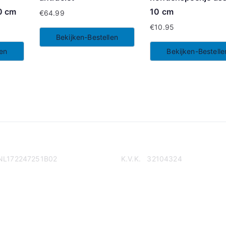
0 cm
10 cm
€
64.99
€
10.95
Bekijken-Bestellen
len
Bekijken-Bestelle
NL172247251B02
K.V.K. 32104324