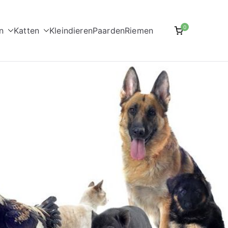
0
n
Katten
Kleindieren
Paarden
Riemen