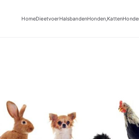
Home
Dieetvoer
Halsbanden
Honden,Katten
Honde