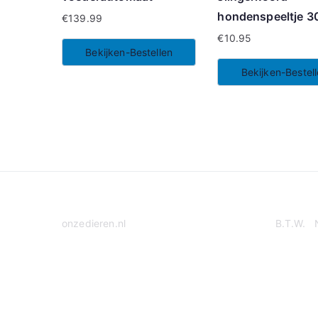
hondenspeeltje 3
€
139.99
€
10.95
Bekijken-Bestellen
Bekijken-Bestel
onzedieren.nl
B.T.W. 
Privacy Policy