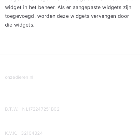
widget in het beheer. Als er aangepaste widgets zijn
toegevoegd, worden deze widgets vervangen door
die widgets.
onzedieren.nl
Privacy Policy
B.T.W. NL172247251B02
K.V.K. 32104324