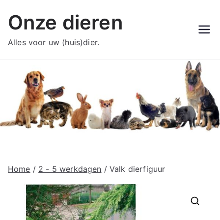
Ga
Onze dieren
naar
de
Alles voor uw (huis)dier.
inhoud
Home
/
2 - 5 werkdagen
/ Valk dierfiguur
🔍