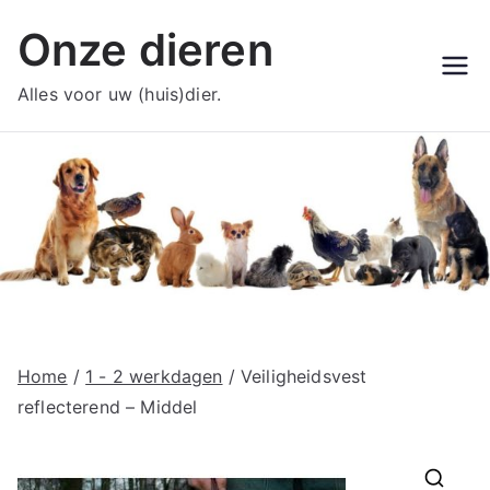
Ga
Onze dieren
naar
de
Alles voor uw (huis)dier.
inhoud
Home
/
1 - 2 werkdagen
/ Veiligheidsvest
reflecterend – Middel