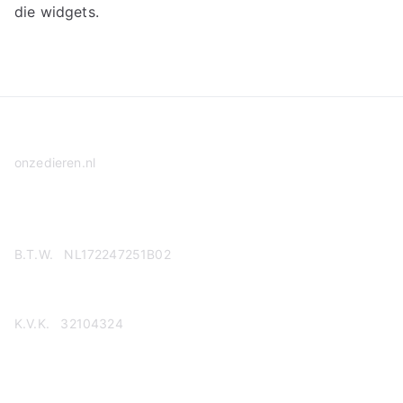
die widgets.
onzedieren.nl
Privacy Policy
B.T.W. NL172247251B02
K.V.K. 32104324