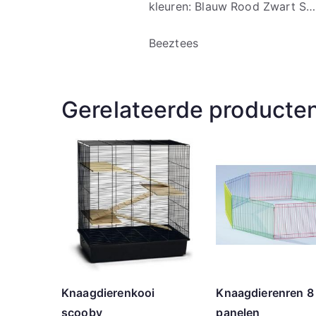
kleuren: Blauw Rood Zwart S…
Beeztees
Gerelateerde producte
Knaagdierenkooi
Knaagdierenren 8
scooby
panelen