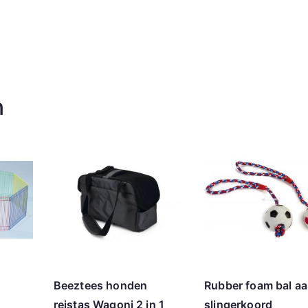
n
Beeztees honden
Rubber foam bal a
reistas Wagoni 2 in 1
slingerkoord