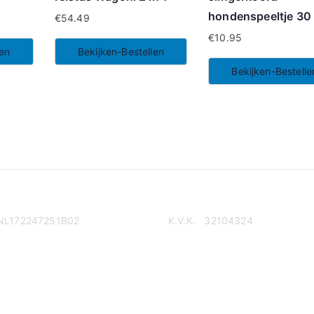
hondenspeeltje 30
€
54.49
€
10.95
len
Bekijken-Bestellen
Bekijken-Bestelle
NL172247251B02
K.V.K. 32104324