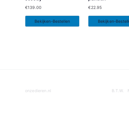
€
139.00
€
22.95
Bekijken-Bestellen
Bekijken-Bestel
onzedieren.nl
B.T.W. 
Privacy Policy