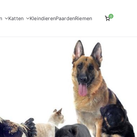
0
n
Katten
Kleindieren
Paarden
Riemen