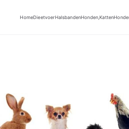
Home
Dieetvoer
Halsbanden
Honden,Katten
Honde