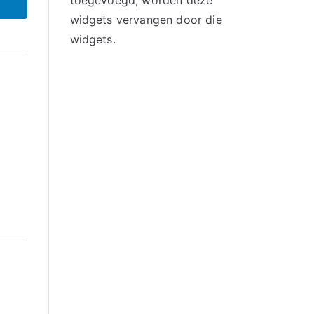
toegevoegd, worden deze
widgets vervangen door die
widgets.